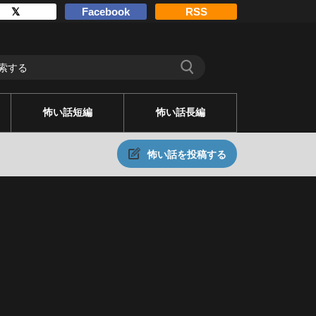
𝕏
Facebook
RSS
怖い話短編
怖い話長編
怖い話を投稿する