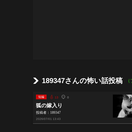
189347さんの怖い話投稿
（
短編
13
0
狐の嫁入り
投稿者：189347
2026/07/01
13:43