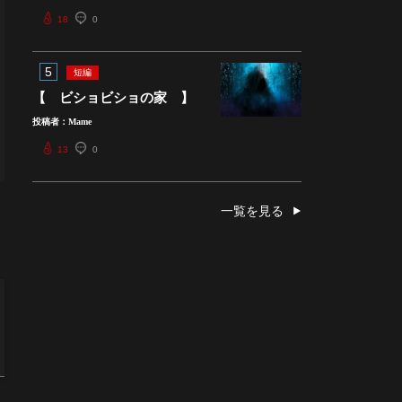
18
0
5
短編
【 ビショビショの家 】
投稿者：Mame
13
0
一覧を見る