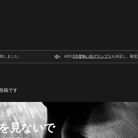
加しました。
4/20
3月度怖い話グランプリ
を決定し、殿堂
投稿です
を見ないで