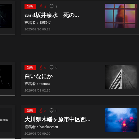
短編
8
7
zard坂井泉水 死の...
投稿者：189347
2025/02/10
00:28
短編
0
0
白いなにか
投稿者：uratora
2026/08/08
02:39
短編
3
0
大川県木幡ヶ原市中区西...
投稿者：hanakacchan
2026/08/06
09:00