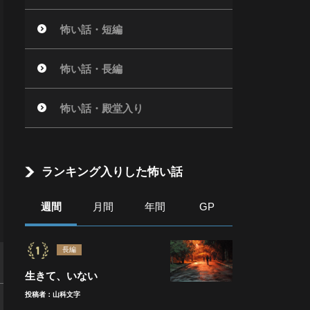
怖い話・短編
怖い話・長編
怖い話・殿堂入り
ランキング入りした怖い話
週間
月間
年間
GP
長編
生きて、いない
投稿者：山科文字