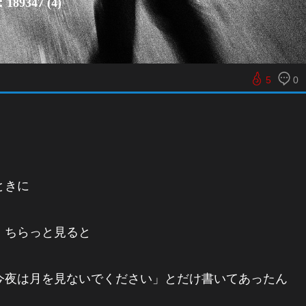
89347 (4)
5
0
ときに
、ちらっと見ると
今夜は月を見ないでください」とだけ書いてあったん