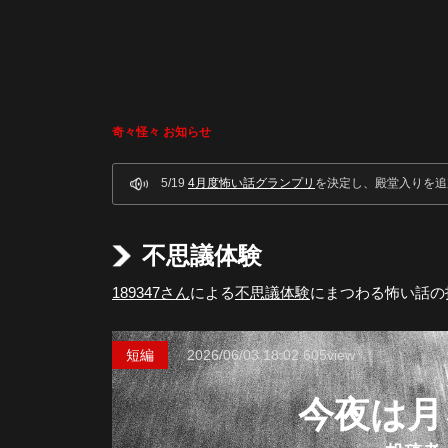
奇々怪々 お知らせ
5/19
4月度怖い話グランプリ
を決定し、殿堂入りを追
不思議体験
189347さん
による
不思議体験
にまつわる怖い話の
短編
2026/06/03
18:02
605view
今夜は月