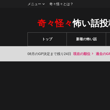
メニュー
奇々怪々とは？
奇々怪々
怖い話投
トップ
新着の怖い話
08月のGP決定まで残り24日
現在の順位
過去のG