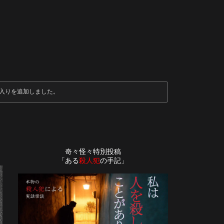
入りを追加しました。
奇々怪々特別投稿
「ある
殺人犯
の手記」