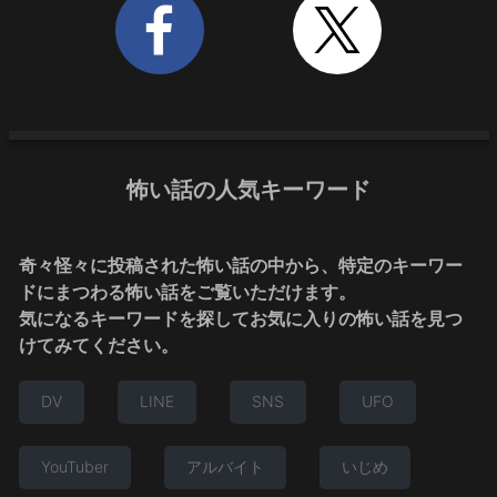
怖い話の人気キーワード
奇々怪々に投稿された怖い話の中から、特定のキーワー
ドにまつわる怖い話をご覧いただけます。
気になるキーワードを探してお気に入りの怖い話を見つ
けてみてください。
DV
LINE
SNS
UFO
YouTuber
アルバイト
いじめ