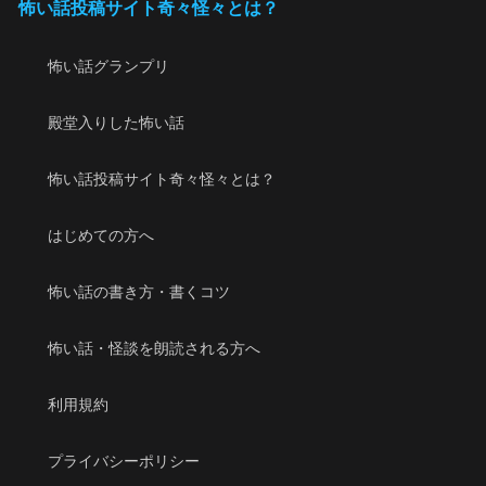
怖い話投稿サイト奇々怪々とは？
怖い話グランプリ
殿堂入りした怖い話
怖い話投稿サイト奇々怪々とは？
はじめての方へ
怖い話の書き方・書くコツ
怖い話・怪談を朗読される方へ
利用規約
プライバシーポリシー