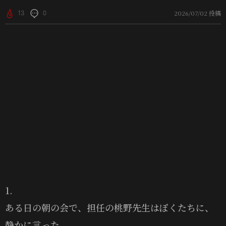
2026/07/02 投稿
13
0
1.
ある日の朝の会で、担任の桃野先生はぼくたちに、
静かに言った。