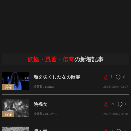
妖怪・風習・伝奇
の新着記事
顔を失くした女の幽霊
1
0
長編
投稿者：sainas
2026/08/04
08:37
陰禍女
21
0
長編
投稿者：ねこきち
2026/08/03
10:18