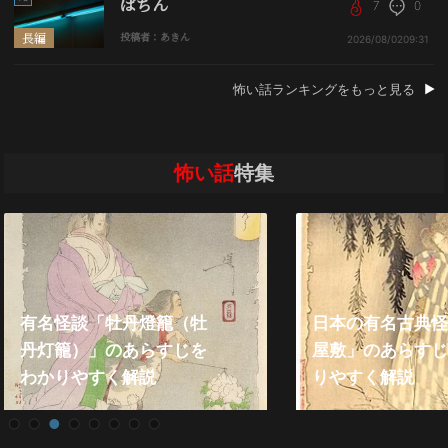
ぱちん
7
0
長編
投稿者：あきん
2026/08/02
09:31
怖い話ランキングをもっと見る
怖い話
特集
有名怪談「牡丹燈籠（牡
日本の有名古典怪
丹灯籠）」のあらすじを
屋敷」のあらすじ
わかりやすく解説
りやすく解説