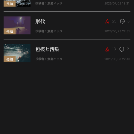
長編
投稿者：焦慮バッタ
2026/07/02
18:31
形代
25
0
長編
投稿者：焦慮バッタ
2026/06/23
22:31
包摂と汚染
13
2
長編
投稿者：焦慮バッタ
2025/05/08
22:40