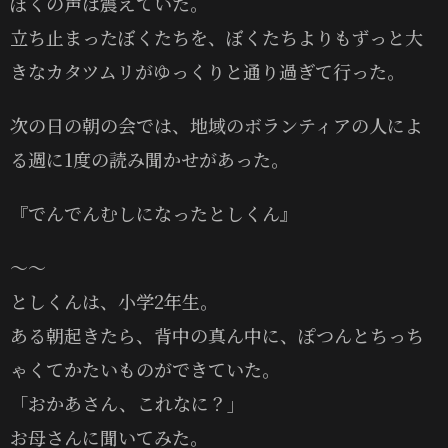
ぼくの声は震えていた。
立ち止まったぼくたちを、ぼくたちよりもずっと大
きなカタツムリがゆっくりと通り過ぎて行った。
次の日の朝の会では、地域のボランティアの人によ
る週に1度の読み聞かせがあった。
『でんでんむしになったとしくん』
～～
としくんは、小学2年生。
ある朝起きたら、背中の真ん中に、ぽつんとちっち
ゃくてかたいものができていた。
「おかあさん、これなに？」
お母さんに聞いてみた。