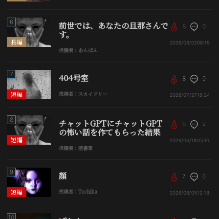
6
前世では、あなたの旦那さんで
8
0
す。
長編
2026/08/02
08:15
投稿者：あんぱん
7
404号室
8
0
短編
投稿者：スカイツリー
2026/07/27
16:24
8
チャットGPTにチャットGPT
8
2
の怖い話を作てもらった結果
短編
2026/06/18
15:30
投稿者：読書家
9
顔
7
0
短編
投稿者：Tochika
2026/08/05
12:18
10