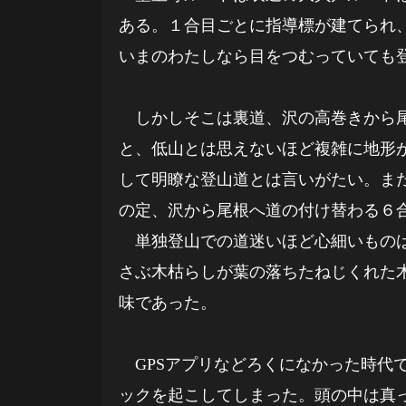
ある。１合目ごとに指導標が建てられ
いまのわたしなら目をつむっていても
しかしそこは裏道、沢の高巻きから尾
と、低山とは思えないほど複雑に地形
して明瞭な登山道とは言いがたい。ま
の定、沢から尾根へ道の付け替わる６
単独登山での道迷いほど心細いものは
さぶ木枯らしが葉の落ちたねじくれた
味であった。
GPSアプリなどろくになかった時代
ックを起こしてしまった。頭の中は真