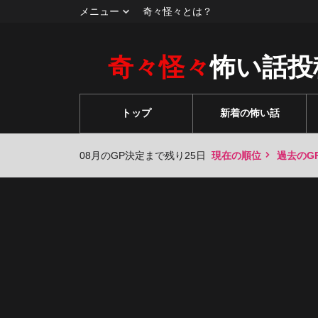
メニュー
奇々怪々とは？
奇々怪々
怖い話投
トップ
新着の怖い話
08月のGP決定まで残り25日
現在の順位
過去のG