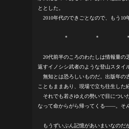
ととした。
2010年代のできごとなので、もう1
＊ ＊ 
20代前半のころのわたしは情報量の
返すイノシシ武者のような登山スタイ
無知とは恐ろしいものだ。出版年の古
こともままあり、現場で立ち往生した
それでも若さゆえの勢いで目についた
なって命からがら帰ってくる――。そ
もうずいぶん記憶があいまいなのだが