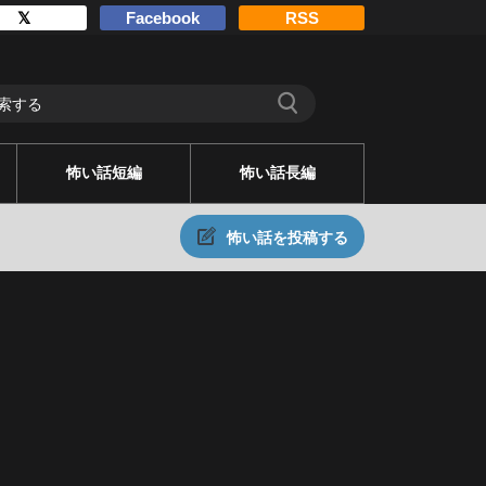
𝕏
Facebook
RSS
怖い話短編
怖い話長編
怖い話を投稿する