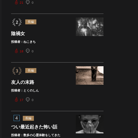
21
0
長編
陰禍女
投稿者：ねこきち
18
0
長編
友人の末路
投稿者：とくのしん
17
0
4
長編
つい最近起きた怖い話
投稿者：数多の心霊体験をしてきた