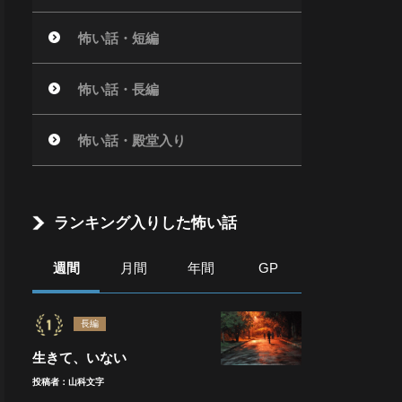
怖い話・短編
怖い話・長編
怖い話・殿堂入り
ランキング入りした怖い話
週間
月間
年間
GP
長編
生きて、いない
投稿者：山科文字