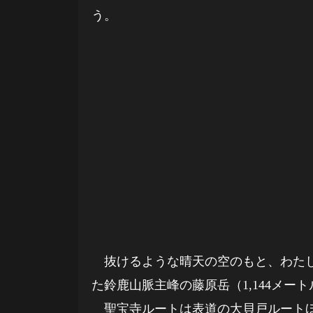
う。
抜けるような晴天の空のもと、わたし
た鈴鹿山脈主峰の藤原岳（1,144メ
聖宝寺ルートは表道の大貝戸ルートほ