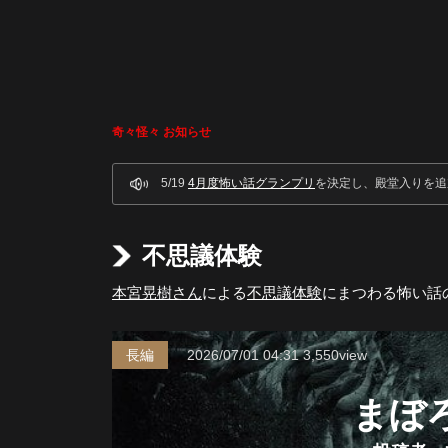
奇々怪々 お知らせ
5/19
4月度怖い話グランプリ
を決定し、殿堂入りを追
不思議体験
本宮晃樹さん
による
不思議体験
にまつわる怖い話
長編
2026/07/01
04:31
3,550view
まぼ