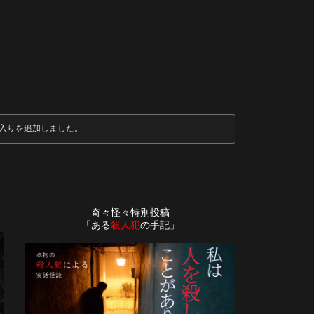
入りを追加しました。
奇々怪々特別投稿
「ある
殺人犯
の手記」