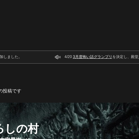
加しました。
4/20
3月度怖い話グランプリ
を決定し、殿堂
の投稿です
ろしの村