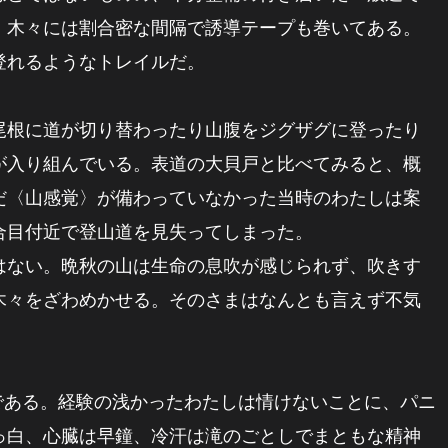
、木々には割合密な間隔で誘導テープも巻いてある。
登れるようなトレイルだ。
根に道が切り替わったり山腹をジグザグに登ったり
が入り組んでいる。表道の大貝戸と比べてみると、概
だ〈山感覚〉が備わっていなかった当時のわたしは案
合目付近で登山道を見失ってしまった。
ない。晩秋の山は生命の息吹が感じられず、吹きす
木々をざわめかせる。そのさまはなんとも言えず不気
である。経験の浅かったわたしは情けないことに、パニ
っ白、心臓は早鐘、冷汗は滝のごとしでまともな精神