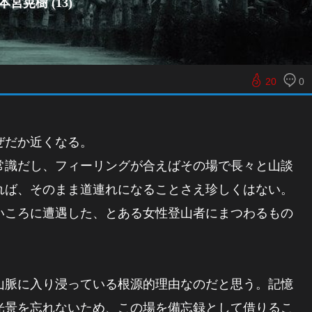
宮晃樹 (13)
20
0
ぜだか近くなる。
識だし、フィーリングが合えばその場で長々と山談
れば、そのまま道連れになることさえ珍しくはない。
ころに遭遇した、とある女性登山者にまつわるもの
脈に入り浸っている根源的理由なのだと思う。記憶
光景を忘れないため、この場を備忘録として借りるこ