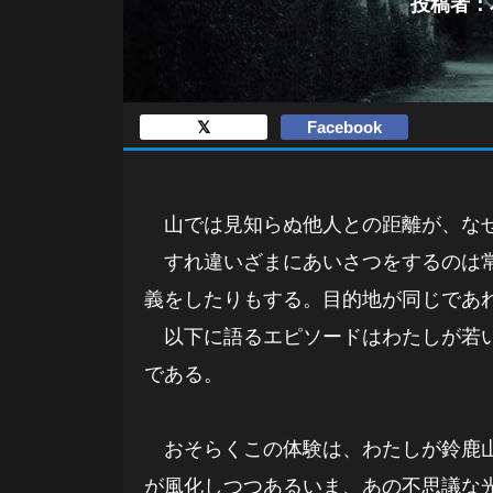
投稿者：本
𝕏
Facebook
山では見知らぬ他人との距離が、な
すれ違いざまにあいさつをするのは常
義をしたりもする。目的地が同じであ
以下に語るエピソードはわたしが若い
である。
おそらくこの体験は、わたしが鈴鹿山
が風化しつつあるいま、あの不思議な