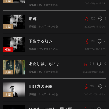
長編
2022/11/10
12:05
投稿者：タングステンの心
爪跡
126
5
長編
投稿者：タングステンの心
2022/07/15
12:00
予告する匂い
30
2
短編
投稿者：タングステンの心
2022/04/20
15:37
あたしは、もにょ
218
10
長編
投稿者：タングステンの心
2022/02/13
12:38
明け方の正座
204
9
長編
投稿者：タングステンの心
2022/02/05
22:52
103
12