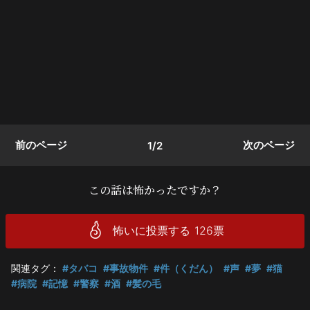
前のページ
次のページ
1/2
この話は怖かったですか？
怖いに投票する
126
票
関連タグ：
#タバコ
#事故物件
#件（くだん）
#声
#夢
#猫
#病院
#記憶
#警察
#酒
#髪の毛