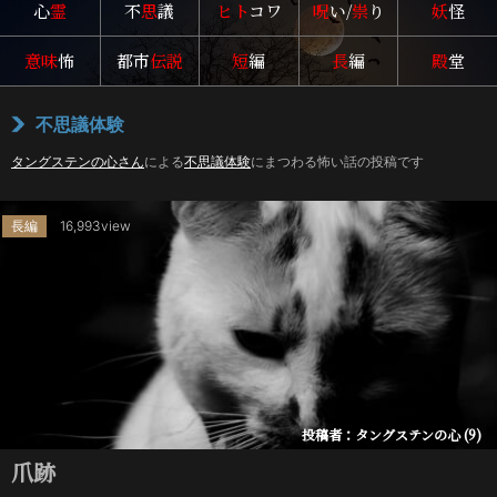
心
霊
不
思
議
ヒト
コワ
呪
い/
祟
り
妖
怪
意味
怖
都市
伝説
短
編
長
編
殿
堂
不思議体験
タングステンの心さん
による
不思議体験
にまつわる怖い話の投稿です
長編
16,993view
投稿者：タングステンの心 (9)
爪跡