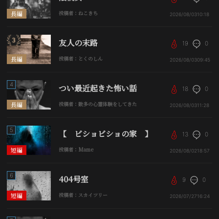
長編
投稿者：ねこきち
2026/08/03
10:18
友人の末路
19
0
長編
投稿者：とくのしん
2026/08/03
09:45
4
つい最近起きた怖い話
18
0
長編
投稿者：数多の心霊体験をしてきた
2026/08/03
11:28
5
【 ビショビショの家 】
13
0
短編
投稿者：Mame
2026/08/02
18:57
6
404号室
9
0
短編
投稿者：スカイツリー
2026/07/27
16:24