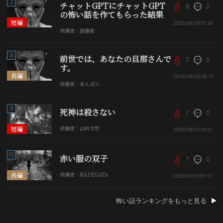
7
チャットGPTにチャットGPT
9
2
の怖い話を作てもらった結果
短編
2026/06/18
15:30
投稿者：読書家
8
前世では、あなたの旦那さんで
7
0
す。
長編
2026/08/02
08:15
投稿者：あんぱん
9
死神は殺さない
7
0
短編
投稿者：山科文字
2026/08/01
18:51
10
赤い服の双子
7
0
長編
投稿者：NADEGATA
2026/07/31
01:17
怖い話ランキングをもっと見る