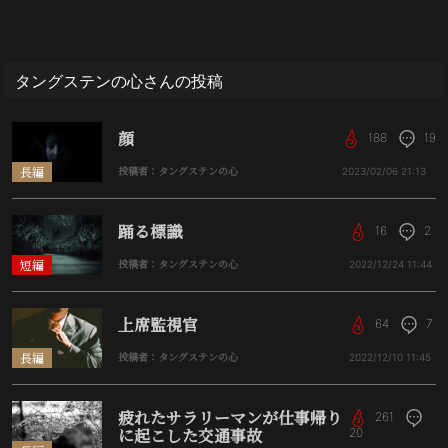
タングステンの心さんの投稿
顔
188
19
長編
投稿者：タングステンの心
2023/02/06
21:13
踊る標識
16
2
短編
投稿者：タングステンの心
2022/12/24
11:44
上席監視官
64
7
長編
投稿者：タングステンの心
2022/12/10
11:45
疲れたサラリーマンが仕事帰り
261
に起こした交通事故
20