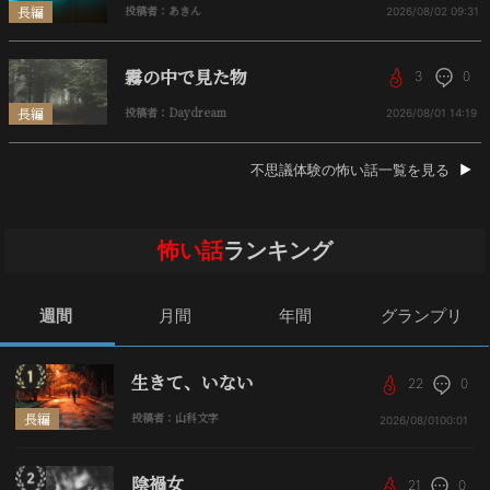
長編
投稿者：あきん
2026/08/02
09:31
霧の中で見た物
3
0
長編
投稿者：Daydream
2026/08/01
14:19
不思議体験の怖い話一覧を見る
怖い話
ランキング
週間
月間
年間
グランプリ
生きて、いない
22
0
長編
投稿者：山科文字
2026/08/01
00:01
陰禍女
21
0