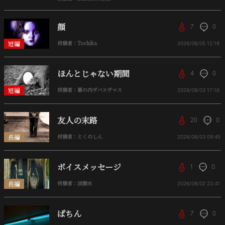
顔
7
0
短編
投稿者：Tochika
2026/08/05
12:18
ほんとじゃない期間
4
0
短編
投稿者：幕の内ザバスザマス
2026/08/03
17:16
友人の末路
20
0
長編
投稿者：とくのしん
2026/08/03
09:45
ボイスメッセージ
1
0
長編
投稿者：淡酸水
2026/08/02
22:41
ぱちん
7
0