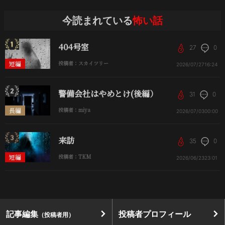
今読まれている
怖い話
404号室
27
0
短編
投稿者：スカイツリー
2026/07/27
16:24
警備会社はやめとけ(後編）
31
0
長編
投稿者：miya
2026/07/03
00:00
来訪
35
0
短編
投稿者：TKM
2026/06/23
23:01
記事編集
投稿者プロフィール
（投稿者用）