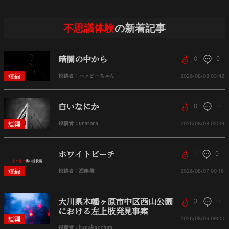
不思議体験
の新着記事
暗闇の中から
0
0
短編
投稿者：ハッピーちゃん
2026/08/08
03:42
白いなにか
0
0
短編
投稿者：uratora
2026/08/08
02:39
ホワイトビーチ
1
0
短編
投稿者：溜塵穢
2026/08/07
00:16
大川県木幡ヶ原市中区西山公園
3
0
における左上肢発見事案
短編
2026/08/06
09:00
投稿者：hanakacchan