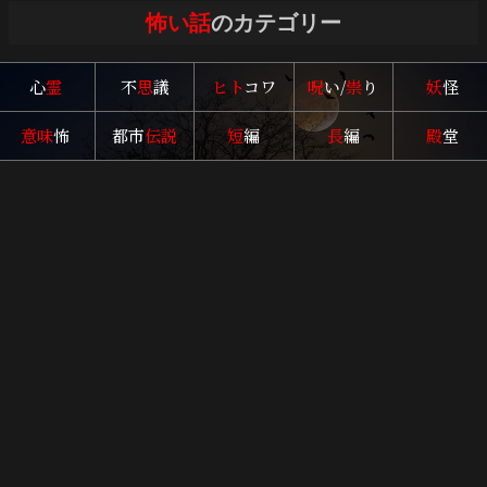
怖い話
のカテゴリー
心
霊
不
思
議
ヒト
コワ
呪
い/
祟
り
妖
怪
意味
怖
都市
伝説
短
編
長
編
殿
堂