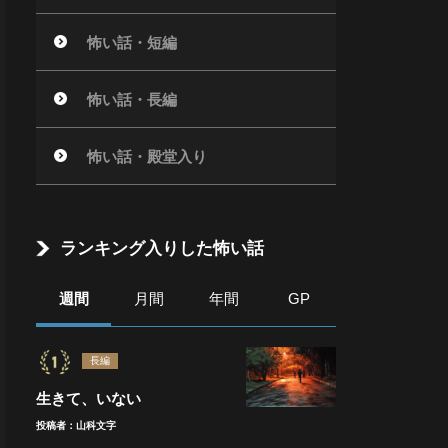
怖い話・短編
怖い話・長編
怖い話・殿堂入り
ランキング入りした怖い話
週間
月間
年間
GP
長編
生きて、いない
投稿者：山科文字