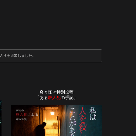
入りを追加しました。
奇々怪々特別投稿
「ある
殺人犯
の手記」