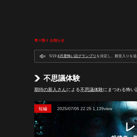
奇々怪々 お知らせ
5/19
4月度怖い話グランプリ
を決定し、殿堂入りを追
不思議体験
期待の新人さん
による
不思議体験
にまつわる怖い
短編
2025/07/05
22:25
1,139view
レ