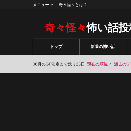
メニュー
奇々怪々とは？
奇々怪々
怖い話投
トップ
新着の怖い話
08月のGP決定まで残り25日
現在の順位
過去のG