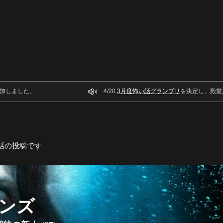
加しました。
4/20
3月度怖い話グランプリ
を決定し、殿堂
話の投稿です
ンズ