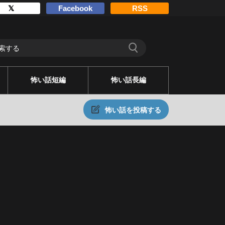
𝕏
Facebook
RSS
怖い話短編
怖い話長編
怖い話を投稿する