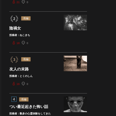
21
0
長編
陰禍女
投稿者：ねこきち
18
0
長編
友人の末路
投稿者：とくのしん
16
0
4
長編
つい最近起きた怖い話
投稿者：数多の心霊体験をしてきた