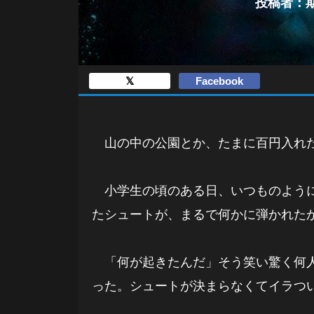
投稿者：期待
𝕏
Facebook
山の中の公園とか、たまに百円入れた
小学生の頃のある日、いつものように
たシュートが、まるで何かに弾かれた
「何が起きたんだ」そう笑い驚く何人
った。シュートが決まらなくてイラつ