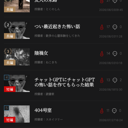
21
0
長編
投稿者：とくのしん
2026/08/03
09:45
つい最近起きた怖い話
17
0
長編
投稿者：数多の心霊体験をしてきた
2026/08/03
11:28
陰禍女
14
0
長編
投稿者：ねこきち
2026/08/03
10:18
4
チャットGPTにチャットGPT
13
2
の怖い話を作てもらった結果
短編
2026/06/18
15:30
投稿者：読書家
5
404号室
11
0
短編
投稿者：スカイツリー
2026/07/27
16:24