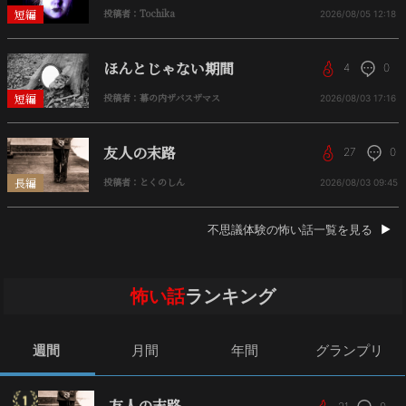
短編
投稿者：Tochika
2026/08/05
12:18
ほんとじゃない期間
4
0
短編
投稿者：幕の内ザバスザマス
2026/08/03
17:16
友人の末路
27
0
長編
投稿者：とくのしん
2026/08/03
09:45
不思議体験の怖い話一覧を見る
怖い話
ランキング
週間
月間
年間
グランプリ
友人の末路