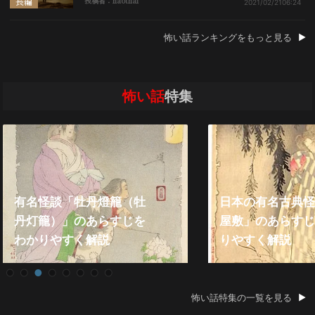
長編
投稿者：naothai
2021/02/21
06:24
怖い話ランキングをもっと見る
怖い話
特集
日本の有名古典怪談「皿
屋敷」のあらすじをわか
2021年『殿堂
りやすく解説
い話』総まとめ
怖い話特集の一覧を見る