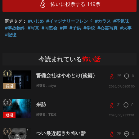
怖いに投票する
149
票
関連タグ：
#いじめ
#イマジナリーフレンド
#カラス
#不気味
#事故物件
#写真
#同窓会
#声
#子供
#学校
#心霊写真
#火事
#記憶
今読まれている
怖い話
警備会社はやめとけ(後編）
25
0
長編
投稿者：miya
2026/07/03
00:00
来訪
31
0
短編
投稿者：TKM
2026/06/23
23:01
つい最近起きた怖い話
25
0