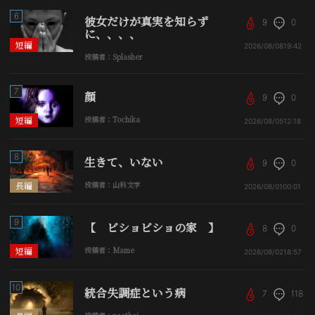
6
彼女だけが真実を知らず
9
0
に、、、、
短編
2026/08/08
19:42
投稿者：Splasher
7
顔
9
0
短編
投稿者：Tochika
2026/08/05
12:18
8
生きて、いない
9
0
長編
投稿者：山科文字
2026/08/01
00:01
9
【 ビショビショの家 】
8
0
短編
投稿者：Mame
2026/08/02
18:57
10
統合失調症という病
7
118