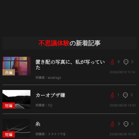
不思議体験
の新着記事
置き配の写真に、私が写ってい
6
0
た
長編
2026/08/10
11:14
投稿者：montage
カーオブザ嫌
1
0
短編
投稿者：3Q
2026/08/09
14:52
糸
3
0
短編
投稿者：トケイソウ⌛
2026/08/08
15:05