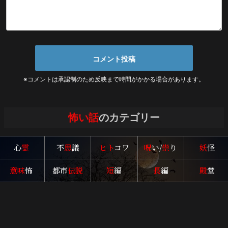
※コメントは承認制のため反映まで時間がかかる場合があります。
怖い話
のカテゴリー
心
霊
不
思
議
ヒト
コワ
呪
い/
祟
り
妖
怪
意味
怖
都市
伝説
短
編
長
編
殿
堂