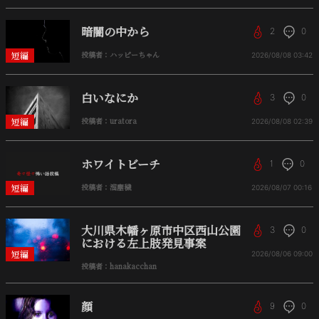
暗闇の中から
2
0
短編
投稿者：ハッピーちゃん
2026/08/08
03:42
白いなにか
3
0
短編
投稿者：uratora
2026/08/08
02:39
ホワイトビーチ
1
0
短編
投稿者：溜塵穢
2026/08/07
00:16
大川県木幡ヶ原市中区西山公園
3
0
における左上肢発見事案
短編
2026/08/06
09:00
投稿者：hanakacchan
顔
9
0