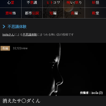
心
霊
不
思
議
ヒト
コワ
呪
い/
祟
り
妖
怪
意味
怖
都市
伝説
短
編
長
編
殿
堂
不思議体験
isolaさん
による
不思議体験
にまつわる怖い話の投稿です
長編
32,122view
投稿者：isola (3)
消えたサ〇ダくん