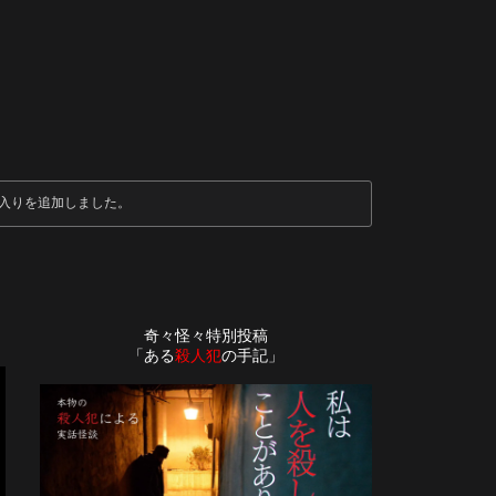
入りを追加しました。
奇々怪々特別投稿
「ある
殺人犯
の手記」