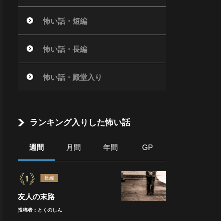
怖い話・短編
怖い話・長編
怖い話・殿堂入り
ランキング入りした怖い話
週間
月間
年間
GP
長編
友人の末路
投稿者：とくのしん