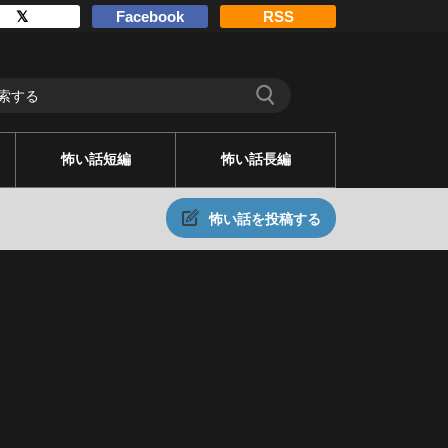
𝕏
Facebook
RSS
怖い話短編
怖い話長編
怖い話を投稿する