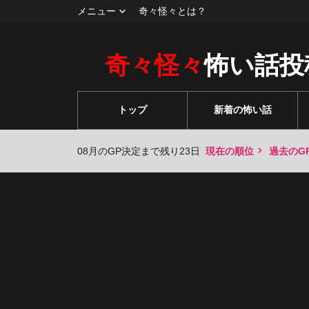
メニュー
奇々怪々とは？
奇々怪々
怖い話投
トップ
新着の怖い話
08月のGP決定まで残り23日
現在の順位
過去のG