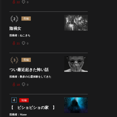
22
0
長編
陰禍女
投稿者：ねこきち
21
0
長編
つい最近起きた怖い話
投稿者：数多の心霊体験をしてきた
18
0
4
短編
【 ビショビショの家 】
投稿者：Mame