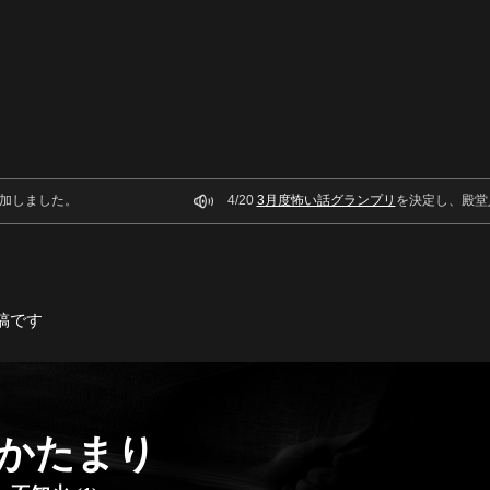
加しました。
4/20
3月度怖い話グランプリ
を決定し、殿堂
稿です
かたまり