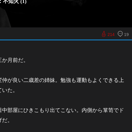
不知火 (1)
214
19
三か月前だ。
変仲が良い二歳差の姉妹。勉強も運動もよくできる上
ていた。
日中部屋にひきこもり出てこない。内側から箪笥でド
げだ。