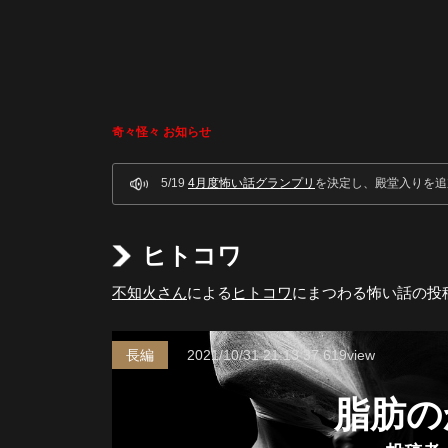
奇々怪々 お知らせ
5/19
4月度怖い話グランプリ
を決定し、殿堂入りを追
ヒトコワ
不知火さん
による
ヒトコワ
にまつわる怖い話の投
長編
2021/10/31
21:13
37,619view
脂肪の