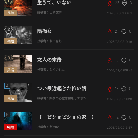
生きて、いない
22
0
長編
投稿者：山科文字
2026/08/01
00:01
陰禍女
21
0
長編
投稿者：ねこきち
2026/08/03
10:18
友人の末路
19
0
長編
投稿者：とくのしん
2026/08/03
09:45
4
つい最近起きた怖い話
17
0
長編
投稿者：数多の心霊体験をしてきた
2026/08/03
11:28
5
【 ビショビショの家 】
12
0
短編
投稿者：Mame
2026/08/02
18:57