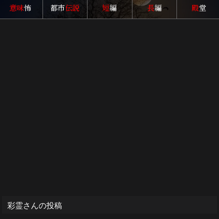
意味
怖
都市
伝説
短
編
長
編
殿
堂
彩霊さんの投稿