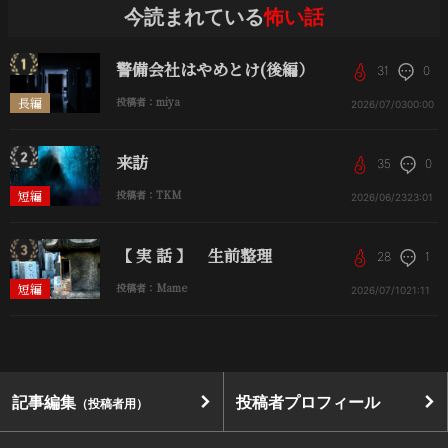
今読まれている
怖い話
警備会社はやめとけ(後編）
31
0
長編
投稿者：miya
2026/07/03
00:00
来訪
35
0
短編
投稿者：TKM
2026/06/23
23:01
【 実 話 】 生前整理
28
1
短編
投稿者：Mame
2026/07/10
21:11
記事編集
投稿者プロフィール
（投稿者用）