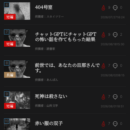
6
404号室
9
0
短編
投稿者：スカイツリー
2026/07/27
16:24
7
チャットGPTにチャットGPT
9
2
の怖い話を作てもらった結果
短編
2026/06/18
15:30
投稿者：読書家
8
前世では、あなたの旦那さんで
7
0
す。
長編
2026/08/02
08:15
投稿者：あんぱん
9
死神は殺さない
7
0
短編
投稿者：山科文字
2026/08/01
18:51
10
赤い服の双子
7
0