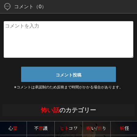
コメント（0）
※コメントは承認制のため反映まで時間がかかる場合があります。
怖い話
のカテゴリー
心
霊
不
思
議
ヒト
コワ
呪
い/
祟
り
妖
怪