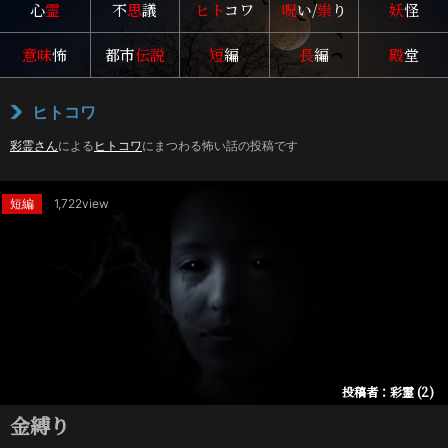
心
霊
不
思
議
ヒト
コワ
呪
い/
祟
り
妖
怪
意味
怖
都市
伝説
短
編
長
編
殿
堂
ヒトコワ
彩霊さん
による
ヒトコワ
にまつわる怖い話の投稿です
短編
1,722view
投稿者：彩霊 (2)
金縛り