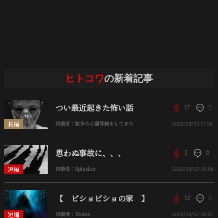
ヒトコワ
の新着記事
つい最近起きた怖い話
17
0
長編
投稿者：数多の心霊体験をしてきた
2026/08/03
11:28
思わぬ事故に、、、
5
0
短編
投稿者：Splasher
2026/08/03
09:06
【 ビショビショの家 】
12
0
短編
投稿者：Mame
2026/08/02
18:57