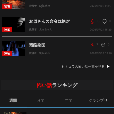
短編
投稿者：Splasher
2026/07/25
11:22
お母さんの命令は絶対
10
0
短編
投稿者：えっちゃん
2026/07/24
15:29
残酷絵図
7
0
短編
投稿者：Splasher
2026/07/24
09:20
ヒトコワの怖い話一覧を見る
怖い話
ランキング
週間
月間
年間
グランプリ