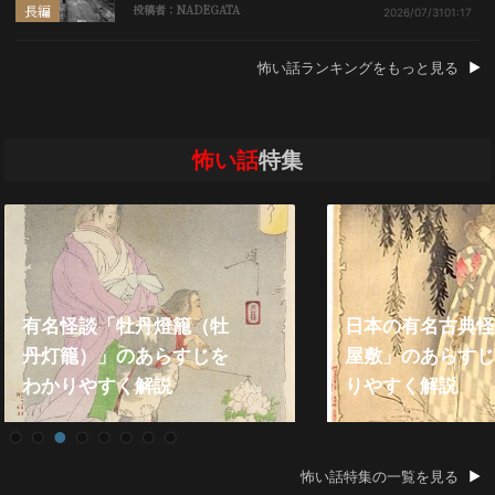
長編
投稿者：NADEGATA
2026/07/31
01:17
怖い話ランキングをもっと見る
怖い話
特集
有名怪談「牡丹燈籠（牡
日本の有名古典怪
丹灯籠）」のあらすじを
屋敷」のあらすじ
わかりやすく解説
りやすく解説
怖い話特集の一覧を見る