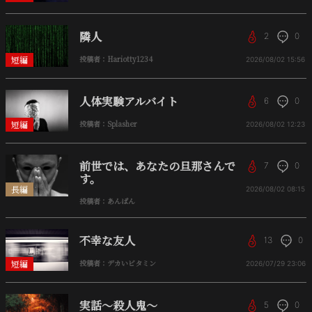
隣人
2
0
短編
投稿者：Hariotty1234
2026/08/02
15:56
人体実験アルバイト
6
0
短編
投稿者：Splasher
2026/08/02
12:23
前世では、あなたの旦那さんで
7
0
す。
長編
2026/08/02
08:15
投稿者：あんぱん
不幸な友人
13
0
短編
投稿者：デカいビタミン
2026/07/29
23:06
実話〜殺人鬼〜
5
0