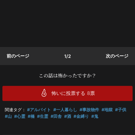
前のページ
次のページ
1/2
この話は怖かったですか？
怖いに投票する
8
票
関連タグ：
#アルバイト
#一人暮らし
#事故物件
#地獄
#子供
#山
#心霊
#橋
#生霊
#田舎
#酒
#金縛り
#鬼