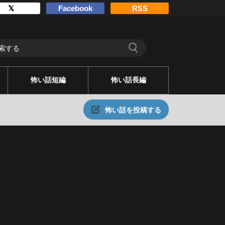
𝕏
Facebook
RSS
怖い話短編
怖い話長編
怖い話を投稿する