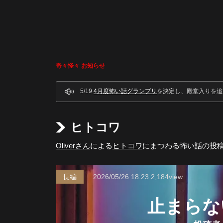
奇々怪々 お知らせ
5/19
4月度怖い話グランプリ
を決定し、殿堂入りを追
ヒトコワ
Oliverさん
による
ヒトコワ
にまつわる怖い話の投
長編
2026/05/26
18:23
2,184view
止まらな