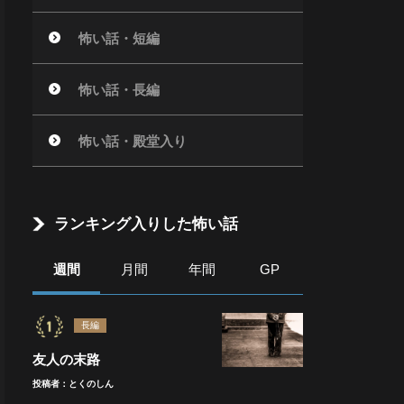
怖い話・短編
怖い話・長編
怖い話・殿堂入り
ランキング入りした怖い話
週間
月間
年間
GP
長編
友人の末路
投稿者：とくのしん