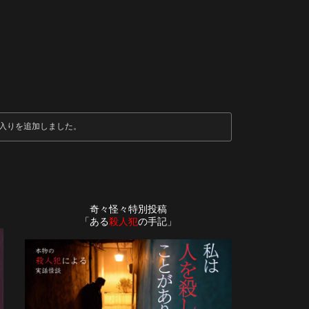
入りを追加しました。
奇々怪々特別投稿
「ある
殺人犯
の手記」