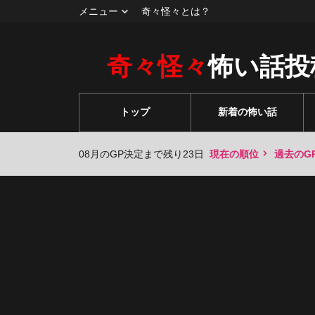
メニュー
奇々怪々とは？
奇々怪々
怖い話投
トップ
新着の怖い話
08月のGP決定まで残り23日
現在の順位
過去のG