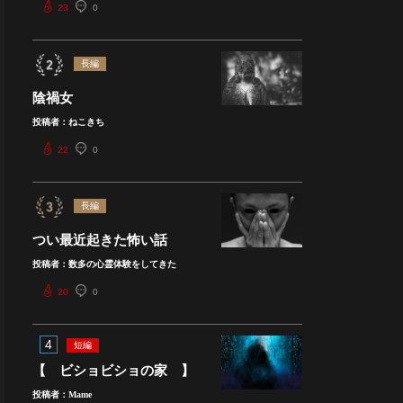
23
0
長編
陰禍女
投稿者：ねこきち
22
0
長編
つい最近起きた怖い話
投稿者：数多の心霊体験をしてきた
20
0
4
短編
【 ビショビショの家 】
投稿者：Mame