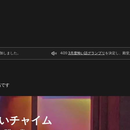
加しました。
4/20
3月度怖い話グランプリ
を決定し、殿堂
稿です
いチャイム