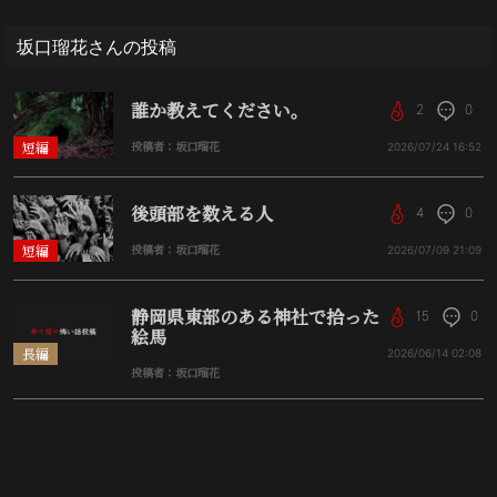
坂口瑠花さんの投稿
誰か教えてください。
2
0
短編
投稿者：坂口瑠花
2026/07/24
16:52
後頭部を数える人
4
0
短編
投稿者：坂口瑠花
2026/07/09
21:09
静岡県東部のある神社で拾った
15
0
絵馬
長編
2026/06/14
02:08
投稿者：坂口瑠花