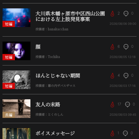
大川県木幡ヶ原市中区西山公園
2
0
における左上肢発見事案
短編
2026/08/06
09:00
投稿者：hanakacchan
顔
6
0
短編
投稿者：Tochika
2026/08/05
12:18
ほんとじゃない期間
4
0
短編
投稿者：幕の内ザバスザマス
2026/08/03
17:16
友人の末路
17
0
長編
投稿者：とくのしん
2026/08/03
09:45
ボイスメッセージ
1
0