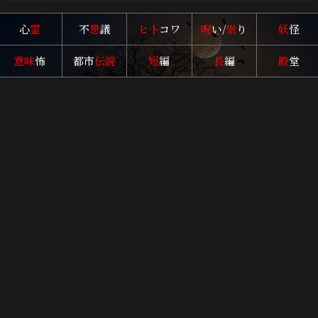
心
霊
不
思
議
ヒト
コワ
呪
い/
祟
り
妖
怪
意味
怖
都市
伝説
短
編
長
編
殿
堂