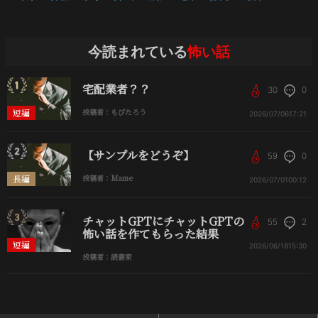
今読まれている
怖い話
宅配業者？？
30
0
短編
投稿者：もぴたろう
2026/07/06
17:21
【サンプルをどうぞ】
59
0
長編
投稿者：Mame
2026/07/01
00:12
チャットGPTにチャットGPTの
55
2
怖い話を作てもらった結果
短編
2026/06/18
15:30
投稿者：読書家