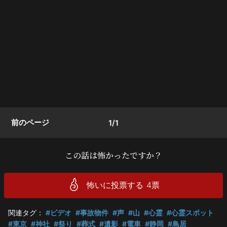
前のページ
1/1
この話は怖かったですか？
怖いに投票する
4
票
関連タグ：
#ビデオ
#事故物件
#声
#山
#心霊
#心霊スポット
#東京
#神社
#祭り
#葬式
#遺影
#電車
#静岡
#鳥居