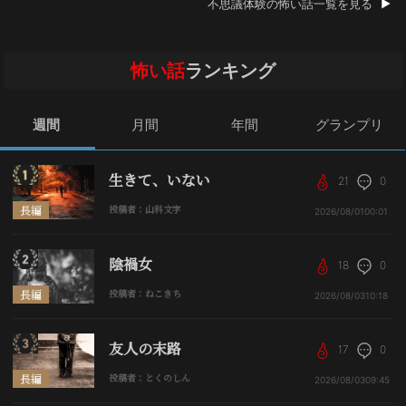
不思議体験の怖い話一覧を見る
怖い話
ランキング
週間
月間
年間
グランプリ
生きて、いない
21
0
長編
投稿者：山科文字
2026/08/01
00:01
陰禍女
18
0
長編
投稿者：ねこきち
2026/08/03
10:18
友人の末路
17
0
長編
投稿者：とくのしん
2026/08/03
09:45