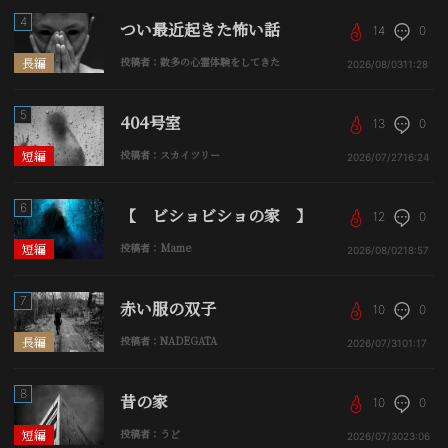
4
つい最近起きた怖い話
14
0
長編
投稿者：数多の心霊体験をしてきた
2026/08/03
11:28
5
404号室
13
0
短編
投稿者：スカイツリー
2026/07/27
16:24
6
【 ビショビショの家 】
12
0
短編
投稿者：Mame
2026/08/02
18:57
7
赤い服の双子
10
0
長編
投稿者：NADEGATA
2026/07/31
01:17
8
昔の家
10
0
短編
投稿者：うど
2026/07/30
23:06