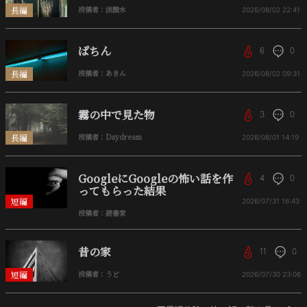
長編
投稿者：淡酸水
2026/08/02
22:41
ぱちん
6
0
長編
投稿者：あきん
2026/08/02
09:31
霧の中で見た物
3
0
長編
投稿者：Daydream
2026/08/01
14:19
GoogleにGoogleの怖い話を作
4
0
ってもらった結果
短編
2026/07/31
16:43
投稿者：読書家
昔の家
11
0
短編
投稿者：うど
2026/07/30
23:06