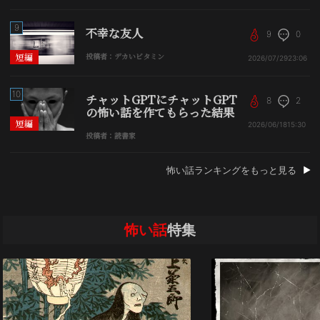
9
不幸な友人
9
0
短編
投稿者：デカいビタミン
2026/07/29
23:06
10
チャットGPTにチャットGPT
8
2
の怖い話を作てもらった結果
短編
2026/06/18
15:30
投稿者：読書家
怖い話ランキングをもっと見る
怖い話
特集