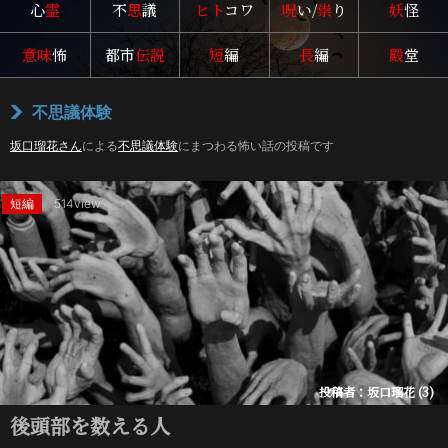
心
霊
不
思
議
ヒト
コワ
呪
い/
祟
り
妖
怪
意味
怖
都市
伝説
短
編
長
編
殿
堂
不思議体験
坂口瑠花さん
による
不思議体験
にまつわる怖い話の投稿です
短編
514view
投稿者：坂口瑠花 (3)
後頭部を数える人