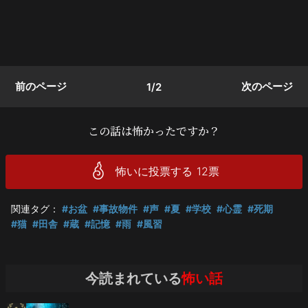
前のページ
次のページ
1/2
この話は怖かったですか？
怖いに投票する
12
票
関連タグ：
#お盆
#事故物件
#声
#夏
#学校
#心霊
#死期
#猫
#田舎
#蔵
#記憶
#雨
#風習
今読まれている
怖い話