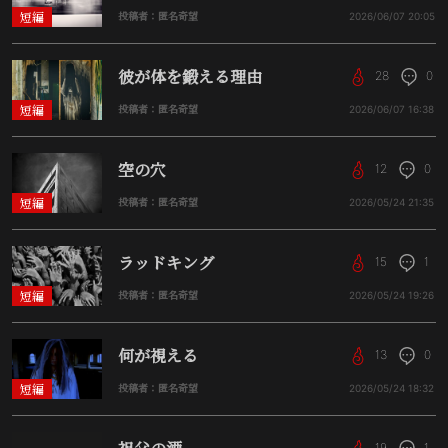
短編
投稿者：匿名奇望
2026/06/07
20:05
彼が体を鍛える理由
28
0
短編
投稿者：匿名奇望
2026/06/07
16:38
空の穴
12
0
短編
投稿者：匿名奇望
2026/05/24
21:35
ラッドキング
15
1
短編
投稿者：匿名奇望
2026/05/24
19:26
何が視える
13
0
短編
投稿者：匿名奇望
2026/05/24
18:32
19
1