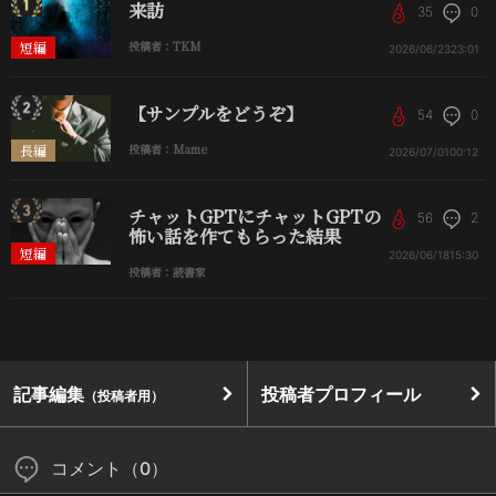
来訪
35
0
短編
投稿者：TKM
2026/06/23
23:01
【サンプルをどうぞ】
54
0
長編
投稿者：Mame
2026/07/01
00:12
チャットGPTにチャットGPTの
56
2
怖い話を作てもらった結果
短編
2026/06/18
15:30
投稿者：読書家
記事編集
投稿者プロフィール
（投稿者用）
コメント（0）