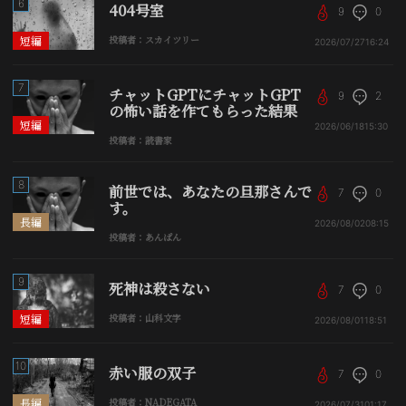
6
404号室
9
0
短編
投稿者：スカイツリー
2026/07/27
16:24
7
チャットGPTにチャットGPT
9
2
の怖い話を作てもらった結果
短編
2026/06/18
15:30
投稿者：読書家
8
前世では、あなたの旦那さんで
7
0
す。
長編
2026/08/02
08:15
投稿者：あんぱん
9
死神は殺さない
7
0
短編
投稿者：山科文字
2026/08/01
18:51
10
赤い服の双子
7
0
長編
投稿者：NADEGATA
2026/07/31
01:17