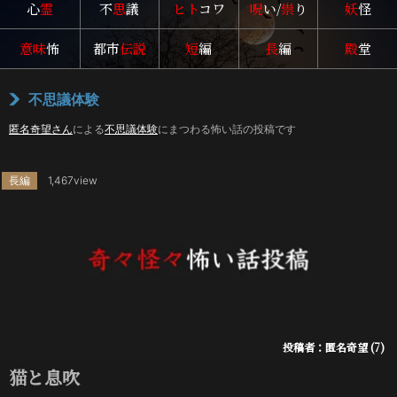
心
霊
不
思
議
ヒト
コワ
呪
い/
祟
り
妖
怪
意味
怖
都市
伝説
短
編
長
編
殿
堂
不思議体験
匿名奇望さん
による
不思議体験
にまつわる怖い話の投稿です
長編
1,467view
投稿者：匿名奇望 (7)
猫と息吹