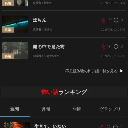
長編
投稿者：淡酸水
2026/08/02
22:41
ぱちん
7
0
長編
投稿者：あきん
2026/08/02
09:31
霧の中で見た物
3
0
長編
投稿者：Daydream
2026/08/01
14:19
不思議体験の怖い話一覧を見る
怖い話
ランキング
週間
月間
年間
グランプリ
生きて、いない
22
0