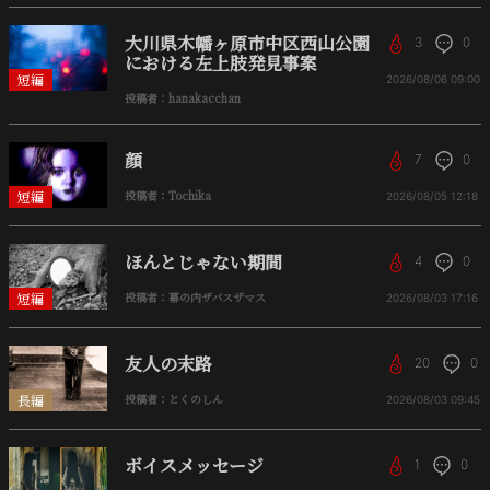
大川県木幡ヶ原市中区西山公園
3
0
における左上肢発見事案
短編
2026/08/06
09:00
投稿者：hanakacchan
顔
7
0
短編
投稿者：Tochika
2026/08/05
12:18
ほんとじゃない期間
4
0
短編
投稿者：幕の内ザバスザマス
2026/08/03
17:16
友人の末路
20
0
長編
投稿者：とくのしん
2026/08/03
09:45
ボイスメッセージ
1
0