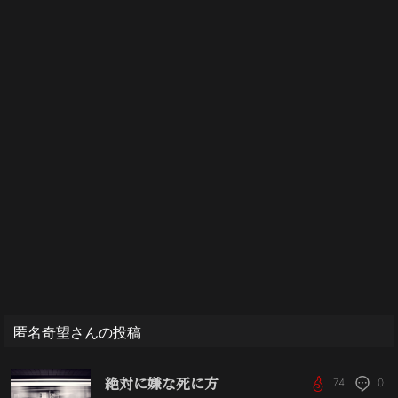
匿名奇望さんの投稿
絶対に嫌な死に方
74
0