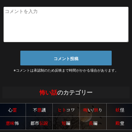
※コメントは承認制のため反映まで時間がかかる場合があります。
怖い話
のカテゴリー
心
霊
不
思
議
ヒト
コワ
呪
い/
祟
り
妖
怪
意味
怖
都市
伝説
短
編
長
編
殿
堂