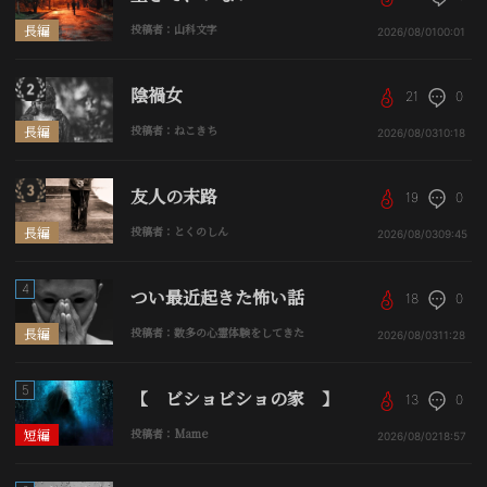
長編
投稿者：山科文字
2026/08/01
00:01
陰禍女
21
0
長編
投稿者：ねこきち
2026/08/03
10:18
友人の末路
19
0
長編
投稿者：とくのしん
2026/08/03
09:45
4
つい最近起きた怖い話
18
0
長編
投稿者：数多の心霊体験をしてきた
2026/08/03
11:28
5
【 ビショビショの家 】
13
0
短編
投稿者：Mame
2026/08/02
18:57