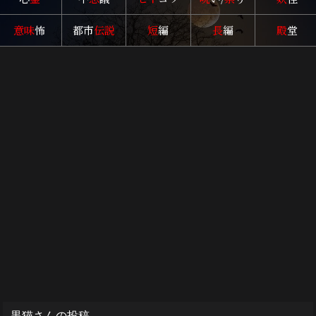
意味
怖
都市
伝説
短
編
長
編
殿
堂
黒猫さんの投稿