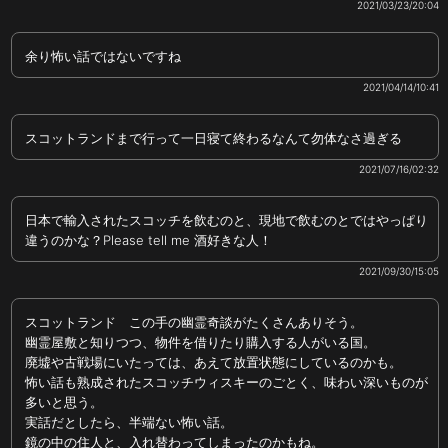
2021/03/23/20:04
余り怖い話ではないですね
2021/04/14/10:41
スコットランドまで行って一日寝て終わるなんて勿体なさ過ぎる
2021/07/16/02:32
日本で輸入されたスコッチを飲むのと、現地で飲むのとではやっぱり
違うのかな？Please tell me 酒好きな人！
2021/09/30/15:05
スコットランド この手の幽霊奇談がたくさんありそう。
幽霊屋敷と知りつつ、物件を借りたり購入する人がいる国。
廃墟や古戦場にいたっては、あえて放置状態にしているのかも。
怖い話も熟成されたスコッチウィスキーのごとく、味わい深いものが
多いと思う。
実話だとしたら、半端ない怖い話。
鏡の中の住人と、入れ替わってしまったのかもね。