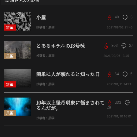
小屋
40
3
短編
投稿者：黒猫
2021/08/02
21:46
とあるホテルの13号棟
806
27
長編
投稿者：黒猫
2021/02/06
13:45
簡単に人が壊れると知った日
64
5
短編
投稿者：黒猫
2021/01/11
14:21
10年以上怪奇現象に悩まされて
303
るんだが。
26
長編
2021/01/10
16:01
投稿者：黒猫