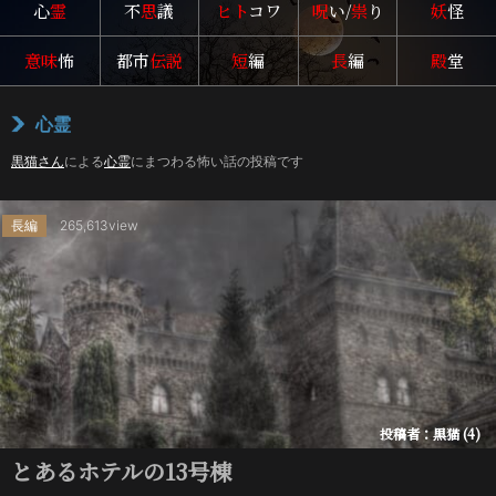
心
霊
不
思
議
ヒト
コワ
呪
い/
祟
り
妖
怪
意味
怖
都市
伝説
短
編
長
編
殿
堂
心霊
黒猫さん
による
心霊
にまつわる怖い話の投稿です
長編
265,613view
投稿者：黒猫 (4)
とあるホテルの13号棟