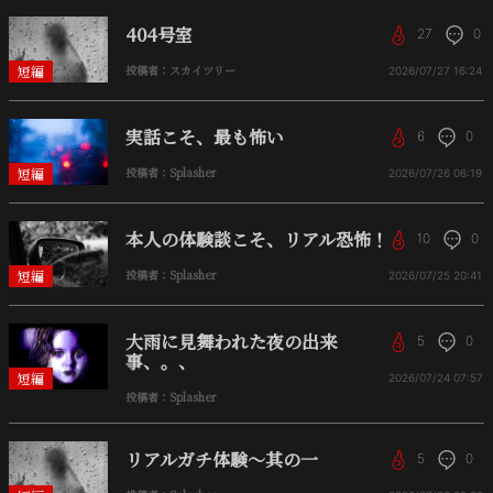
404号室
27
0
短編
投稿者：スカイツリー
2026/07/27
16:24
実話こそ、最も怖い
6
0
短編
投稿者：Splasher
2026/07/26
06:19
本人の体験談こそ、リアル恐怖！
10
0
短編
投稿者：Splasher
2026/07/25
20:41
大雨に見舞われた夜の出来
5
0
事、。、
短編
2026/07/24
07:57
投稿者：Splasher
リアルガチ体験〜其の一
5
0