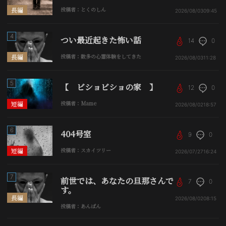
長編
投稿者：とくのしん
2026/08/03
09:45
4
つい最近起きた怖い話
14
0
長編
投稿者：数多の心霊体験をしてきた
2026/08/03
11:28
5
【 ビショビショの家 】
12
0
短編
投稿者：Mame
2026/08/02
18:57
6
404号室
9
0
短編
投稿者：スカイツリー
2026/07/27
16:24
7
前世では、あなたの旦那さんで
7
0
す。
長編
2026/08/02
08:15
投稿者：あんぱん