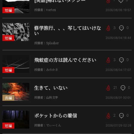
[実話]帰れないタクシー
短編
投稿者：vortex
2026/08/06
19:57
修学旅行、、、写してはいけな
3
0
い
短編
2026/08/04
18:44
投稿者：Splasher
飛蚊症の方は読んでください
3
0
短編
投稿者：みのかさ
2026/08/04
17:07
生きて、いない
21
0
長編
投稿者：山科文字
2026/08/01
00:01
ポケットからの着信
2
0
短編
投稿者：でぃーくん
2026/07/29
02:28