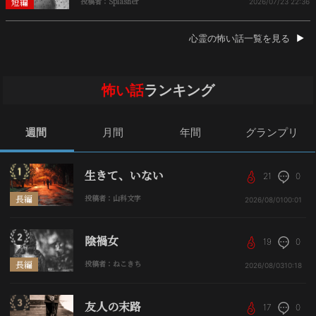
短編
投稿者：Splasher
2026/07/23
22:36
心霊の怖い話一覧を見る
怖い話
ランキング
週間
月間
年間
グランプリ
生きて、いない
21
0
長編
投稿者：山科文字
2026/08/01
00:01
陰禍女
19
0
長編
投稿者：ねこきち
2026/08/03
10:18
友人の末路
17
0