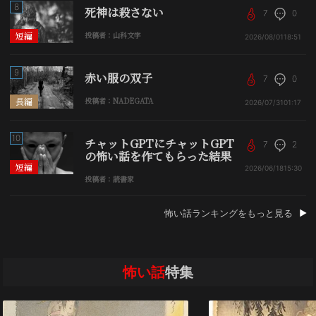
8
死神は殺さない
7
0
短編
投稿者：山科文字
2026/08/01
18:51
9
赤い服の双子
7
0
長編
投稿者：NADEGATA
2026/07/31
01:17
10
チャットGPTにチャットGPT
7
2
の怖い話を作てもらった結果
短編
2026/06/18
15:30
投稿者：読書家
怖い話ランキングをもっと見る
怖い話
特集