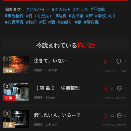
関連タグ：
#アルバイト
#オカルト
#カラス
#不気味
#事故物件
#件（くだん）
#写真
#古民家
#声
#学校
#川
#心霊写真
#旅行
#石
#酒
#金縛り
#鏡
#飛行機
今読まれている
怖い話
生きて、いない
21
0
長編
投稿者：山科文字
2026/08/01
00:01
【 実 話 】 生前整理
28
1
短編
投稿者：Mame
2026/07/10
21:11
殺したい人、いるー？
52
0
長編
投稿者：山科文字
2026/07/04
21:35