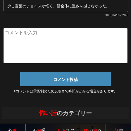
少し言葉のチョイスが軽く、話全体に重さを感じなかった。
2025/04/09/12:43
※コメントは承認制のため反映まで時間がかかる場合があります。
怖い話
のカテゴリー
心
霊
不
思
議
ヒト
コワ
呪
い/
祟
り
妖
怪