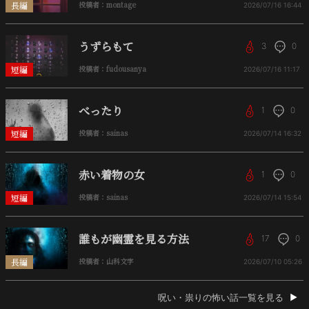
長編
投稿者：montage
2026/07/16
16:44
うずらもて
3
0
短編
投稿者：fudousanya
2026/07/16
11:17
べったり
1
0
短編
投稿者：sainas
2026/07/14
16:32
赤い着物の女
1
0
短編
投稿者：sainas
2026/07/14
15:54
誰もが幽霊を見る方法
17
0
長編
投稿者：山科文字
2026/07/10
05:26
呪い・祟りの怖い話一覧を見る