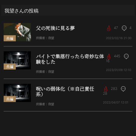
我望さんの投稿
父の死後に見る夢
47
4
長編
投稿者：我望
2023/02/16
21:30
バイトで集落行ったら奇妙な体
445
験をした
16
長編
2023/01/09
12:10
投稿者：我望
呪いの弱体化（※自己責任
283
系）
28
長編
2022/04/07
12:01
投稿者：我望