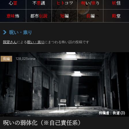
心
霊
不
思
議
ヒト
コワ
呪
い/
祟
り
妖
怪
意味
怖
都市
伝説
短
編
長
編
殿
堂
呪い・祟り
我望さん
による
呪い・祟り
にまつわる怖い話の投稿です
長編
128,025view
投稿者：我望 (3)
呪いの弱体化（※自己責任系）