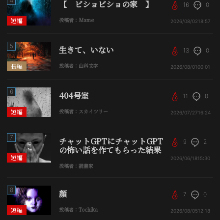
4
【 ビショビショの家 】
16
0
短編
投稿者：Mame
2026/08/02
18:57
5
生きて、いない
13
0
長編
投稿者：山科文字
2026/08/01
00:01
6
404号室
11
0
短編
投稿者：スカイツリー
2026/07/27
16:24
7
チャットGPTにチャットGPT
9
2
の怖い話を作てもらった結果
短編
2026/06/18
15:30
投稿者：読書家
8
顔
7
0
短編
投稿者：Tochika
2026/08/05
12:18