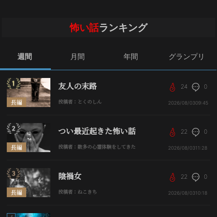
怖い話
ランキング
週間
月間
年間
グランプリ
友人の末路
24
0
長編
投稿者：とくのしん
2026/08/03
09:45
つい最近起きた怖い話
22
0
長編
投稿者：数多の心霊体験をしてきた
2026/08/03
11:28
陰禍女
22
0
長編
投稿者：ねこきち
2026/08/03
10:18