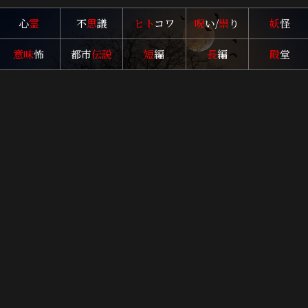
心
霊
不
思
議
ヒト
コワ
呪
い/
祟
り
妖
怪
意味
怖
都市
伝説
短
編
長
編
殿
堂