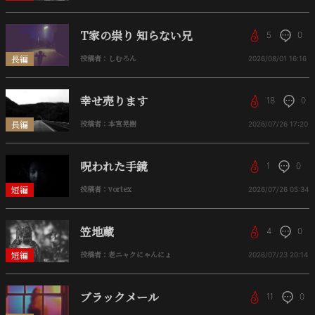
T家の祟り 知らない兄
5
0
長編
投稿者：しむろん
2026/08/01
16:16
幸せ売ります
18
0
長編
投稿者：本宮晃樹
2026/07/26
17:20
呪われた手鏡
1
0
短編
投稿者：vortex
2026/07/26
05:34
笠地蔵
4
0
短編
投稿者：老ニャクにゃんにょ
2026/07/23
20:14
ブラックメール
11
0