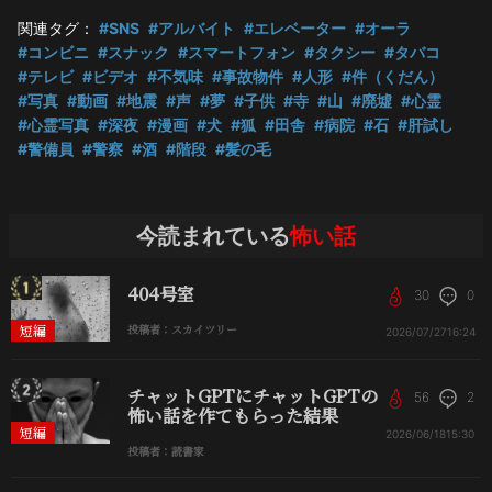
関連タグ：
#SNS
#アルバイト
#エレベーター
#オーラ
#コンビニ
#スナック
#スマートフォン
#タクシー
#タバコ
#テレビ
#ビデオ
#不気味
#事故物件
#人形
#件（くだん）
#写真
#動画
#地震
#声
#夢
#子供
#寺
#山
#廃墟
#心霊
#心霊写真
#深夜
#漫画
#犬
#狐
#田舎
#病院
#石
#肝試し
#警備員
#警察
#酒
#階段
#髪の毛
今読まれている
怖い話
404号室
30
0
短編
投稿者：スカイツリー
2026/07/27
16:24
チャットGPTにチャットGPTの
56
2
怖い話を作てもらった結果
短編
2026/06/18
15:30
投稿者：読書家