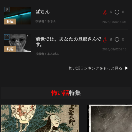
9
ぱちん
6
0
長編
投稿者：あきん
2026/08/02
09:31
10
前世では、あなたの旦那さんで
6
0
す。
長編
2026/08/02
08:15
投稿者：あんぱん
怖い話ランキングをもっと見る
怖い話
特集