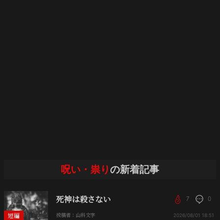
呪い・祟り
の新着記事
死神は殺さない
7
0
短編
投稿者：山科文字
2026/08/01
18:51