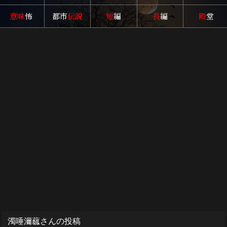
意味
怖
都市
伝説
短
編
長
編
殿
堂
濁唾濔蓏さんの投稿