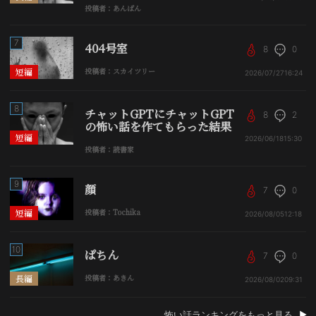
投稿者：あんぱん
7
404号室
8
0
短編
投稿者：スカイツリー
2026/07/27
16:24
8
チャットGPTにチャットGPT
8
2
の怖い話を作てもらった結果
短編
2026/06/18
15:30
投稿者：読書家
9
顔
7
0
短編
投稿者：Tochika
2026/08/05
12:18
10
ぱちん
7
0
長編
投稿者：あきん
2026/08/02
09:31
怖い話ランキングをもっと見る