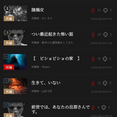
陰禍女
22
0
長編
投稿者：ねこきち
2026/08/03
10:18
つい最近起きた怖い話
20
0
長編
投稿者：数多の心霊体験をしてきた
2026/08/03
11:28
4
【 ビショビショの家 】
16
0
短編
投稿者：Mame
2026/08/02
18:57
5
生きて、いない
15
0
長編
投稿者：山科文字
2026/08/01
00:01
6
前世では、あなたの旦那さんで
9
0
す。
長編
2026/08/02
08:15