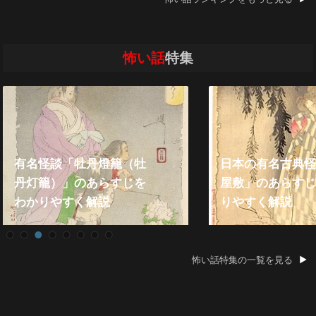
怖い話
特集
怪談「牡丹燈籠（牡
日本の有名古典怪談「皿
籠）」のあらすじを
屋敷」のあらすじをわか
りやすく解説
りやすく解説
怖い話特集の一覧を見る