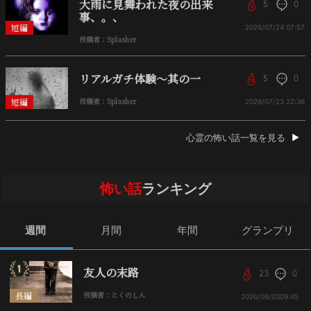
大雨に見舞われた夜の出来
5
0
事、。、
短編
2026/07/24
07:57
投稿者：Splasher
リアルガチ体験〜其の一
5
0
短編
投稿者：Splasher
2026/07/23
22:36
心霊の怖い話一覧を見る
怖い話
ランキング
週間
月間
年間
グランプリ
友人の末路
23
0
長編
投稿者：とくのしん
2026/08/03
09:45