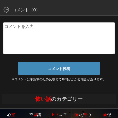
コメント（0）
※コメントは承認制のため反映まで時間がかかる場合があります。
怖い話
のカテゴリー
心
霊
不
思
議
ヒト
コワ
呪
い/
祟
り
妖
怪