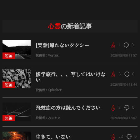
心霊
の新着記事
[実話]帰れないタクシー
1
0
短編
投稿者：vortex
2026/08/06
19:57
修学旅行、、、写してはいけな
3
0
い
短編
2026/08/04
18:44
投稿者：Splasher
飛蚊症の方は読んでください
3
0
短編
投稿者：みのかさ
2026/08/04
17:07
生きて、いない
23
0