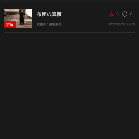
布団の真横
8
0
短編
投稿者：濁唾濔蓏
2026/06/03
22:05