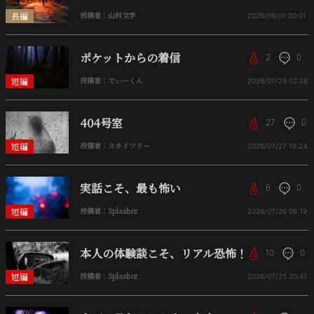
長編
投稿者：山科文字
2026/08/01
00:01
ポケットからの着信
2
0
短編
投稿者：でぃーくん
2026/07/29
02:28
404号室
27
0
短編
投稿者：スカイツリー
2026/07/27
16:24
実話こそ、最も怖い
6
0
短編
投稿者：Splasher
2026/07/26
06:19
本人の体験談こそ、リアル恐怖！
10
0
短編
投稿者：Splasher
2026/07/25
20:41