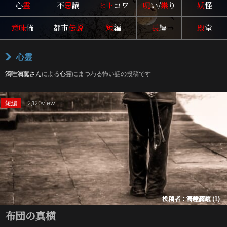
心
霊
不
思
議
ヒト
コワ
呪
い/
祟
り
妖
怪
意味
怖
都市
伝説
短
編
長
編
殿
堂
心霊
濁唾濔蓏さん
による
心霊
にまつわる怖い話の投稿です
短編
2,120view
投稿者：濁唾濔蓏 (1)
布団の真横