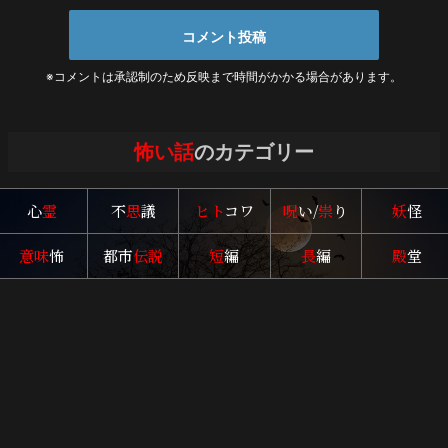
※コメントは承認制のため反映まで時間がかかる場合があります。
怖い話
のカテゴリー
心
霊
不
思
議
ヒト
コワ
呪
い/
祟
り
妖
怪
意味
怖
都市
伝説
短
編
長
編
殿
堂