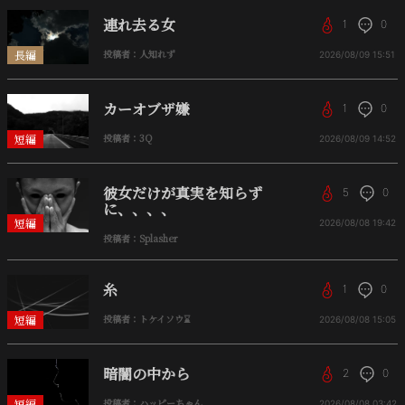
連れ去る女
1
0
長編
投稿者：人知れず
2026/08/09
15:51
カーオブザ嫌
1
0
短編
投稿者：3Q
2026/08/09
14:52
彼女だけが真実を知らず
5
0
に、、、、
短編
2026/08/08
19:42
投稿者：Splasher
糸
1
0
短編
投稿者：トケイソウ⌛
2026/08/08
15:05
暗闇の中から
2
0
短編
投稿者：ハッピーちゃん
2026/08/08
03:42