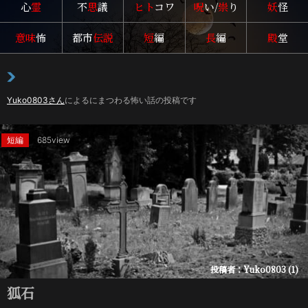
心
霊
不
思
議
ヒト
コワ
呪
い/
祟
り
妖
怪
意味
怖
都市
伝説
短
編
長
編
殿
堂
Yuko0803さん
による
にまつわる怖い話の投稿です
短編
685view
投稿者：Yuko0803 (1)
狐石