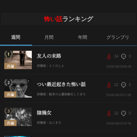
怖い話
ランキング
週間
月間
年間
グランプリ
友人の末路
24
0
長編
投稿者：とくのしん
2026/08/03
09:45
つい最近起きた怖い話
22
0
長編
投稿者：数多の心霊体験をしてきた
2026/08/03
11:28
陰禍女
22
0
長編
投稿者：ねこきち
2026/08/03
10:18