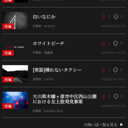
白いなにか
2
0
短編
投稿者：uratora
2026/08/08
02:39
ホワイトビーチ
1
0
短編
投稿者：溜塵穢
2026/08/07
00:16
[実話]帰れないタクシー
1
0
短編
投稿者：vortex
2026/08/06
19:57
大川県木幡ヶ原市中区西山公園
3
0
における左上肢発見事案
短編
2026/08/06
09:00
投稿者：hanakacchan
の怖い話一覧を見る