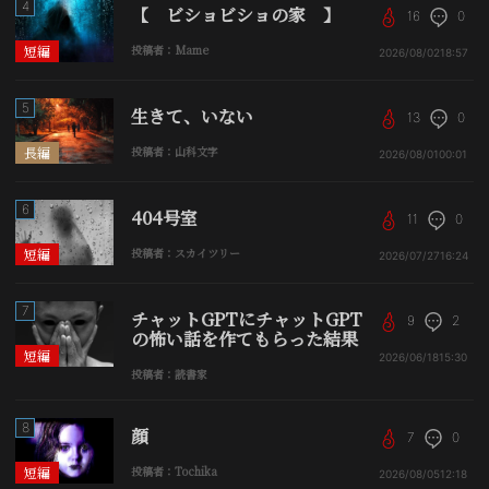
4
【 ビショビショの家 】
16
0
短編
投稿者：Mame
2026/08/02
18:57
5
生きて、いない
13
0
長編
投稿者：山科文字
2026/08/01
00:01
6
404号室
11
0
短編
投稿者：スカイツリー
2026/07/27
16:24
7
チャットGPTにチャットGPT
9
2
の怖い話を作てもらった結果
短編
2026/06/18
15:30
投稿者：読書家
8
顔
7
0
短編
投稿者：Tochika
2026/08/05
12:18