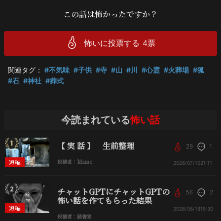
この話は怖かったですか？
怖いに投票する
4
票
関連タグ：
#不気味
#子供
#寺
#山
#川
#心霊
#火葬場
#狐
#石
#神社
#葬式
今読まれている
怖い話
【 実 話 】 生前整理
29
1
短編
投稿者：Mame
2026/07/10
21:11
チャットGPTにチャットGPTの
56
2
怖い話を作てもらった結果
短編
2026/06/18
15:30
投稿者：読書家