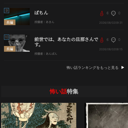
9
ぱちん
6
0
長編
投稿者：あきん
2026/08/02
09:31
10
前世では、あなたの旦那さんで
6
0
す。
長編
2026/08/02
08:15
投稿者：あんぱん
怖い話ランキングをもっと見る
怖い話
特集