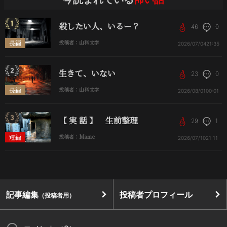
殺したい人、いるー？
46
0
長編
投稿者：山科文字
2026/07/04
21:35
生きて、いない
23
0
長編
投稿者：山科文字
2026/08/01
00:01
【 実 話 】 生前整理
29
1
短編
投稿者：Mame
2026/07/10
21:11
記事編集
投稿者プロフィール
（投稿者用）