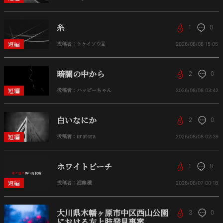
糸
1
0
短編
投稿者：トケイソウ⌛
2026/08/08
15:05
暗闇の中から
2
0
短編
投稿者：ハッピーちゃん
2026/08/08
03:42
白いなにか
2
0
短編
投稿者：uratora
2026/08/08
02:39
ホワイトビーチ
1
0
短編
投稿者：溜塵穢
2026/08/07
00:16
大川県木幡ヶ原市中区西山公園
3
0
における左上肢発見事案