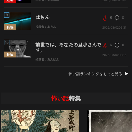
9
ぱちん
6
0
長編
投稿者：あきん
2026/08/02
09:31
10
前世では、あなたの旦那さんで
6
0
す。
長編
2026/08/02
08:15
投稿者：あんぱん
怖い話ランキングをもっと見る
怖い話
特集