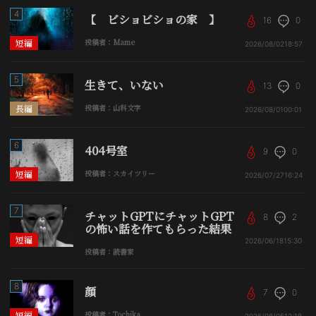
4
【 ビショビショの家 】
16
0
短編
投稿者：Mame
2026/08/02
18:57
5
生きて、いない
13
0
長編
投稿者：山科文字
2026/08/01
00:01
6
404号室
9
0
短編
投稿者：スカイツリー
2026/07/27
16:24
7
チャットGPTにチャットGPT
8
2
の怖い話を作てもらった結果
短編
2026/06/18
15:30
投稿者：読書家
8
顔
7
0
短編
投稿者：Tochika
2026/08/05
12:18