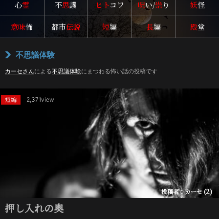
心
霊
不
思
議
ヒト
コワ
呪
い/
祟
り
妖
怪
意味
怖
都市
伝説
短
編
長
編
殿
堂
不思議体験
カーセさん
による
不思議体験
にまつわる怖い話の投稿です
短編
2,371view
投稿者：カーセ (2)
押し入れの奥