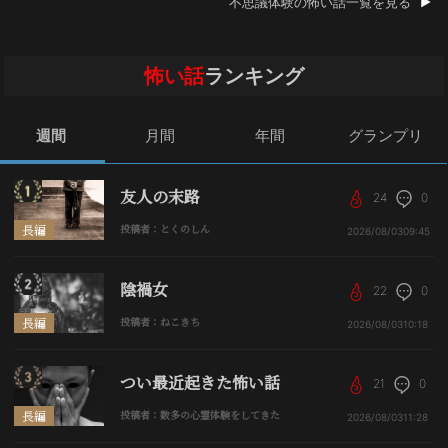
不思議体験の怖い話一覧を見る
怖い話
ランキング
週間
月間
年間
グランプリ
友人の末路
24
0
長編
投稿者：とくのしん
2026/08/03
09:45
陰禍女
22
0
長編
投稿者：ねこきち
2026/08/03
10:18
つい最近起きた怖い話
21
0
長編
投稿者：数多の心霊体験をしてきた
2026/08/03
11:28