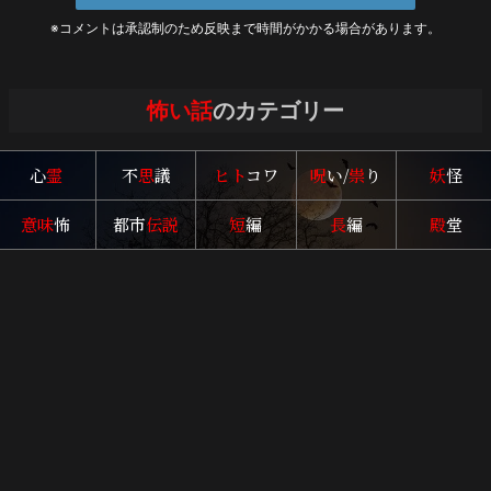
※コメントは承認制のため反映まで時間がかかる場合があります。
怖い話
のカテゴリー
心
霊
不
思
議
ヒト
コワ
呪
い/
祟
り
妖
怪
意味
怖
都市
伝説
短
編
長
編
殿
堂