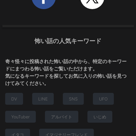
怖い話の人気キーワード
奇々怪々に投稿された怖い話の中から、特定のキーワー
ドにまつわる怖い話をご覧いただけます。
気になるキーワードを探してお気に入りの怖い話を見つ
けてみてください。
DV
LINE
SNS
UFO
YouTuber
アルバイト
いじめ
イタコ
イマジナリーフレンド