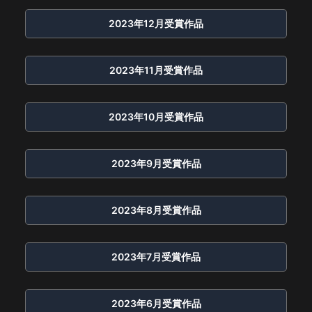
2023年12月受賞作品
2023年11月受賞作品
2023年10月受賞作品
2023年9月受賞作品
2023年8月受賞作品
2023年7月受賞作品
2023年6月受賞作品