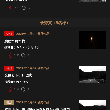
203
17
優秀賞（5名様）
短編
2021年10月GP 優秀作品
廃屋で見た物
投稿者：キミ・ナンヤネン
108
8
短編
2021年10月GP 優秀作品
公園とトイレと鏡
投稿者：ねこきち
134
6
長編
2021年10月GP 優秀作品
真夜中の山道に現れた有り得ない車の行列