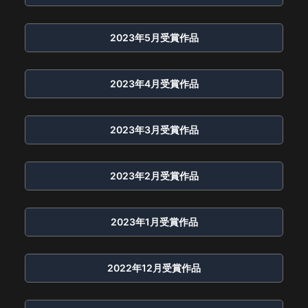
2023年5月受賞作品
2023年4月受賞作品
2023年3月受賞作品
2023年2月受賞作品
2023年1月受賞作品
2022年12月受賞作品