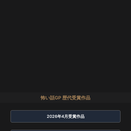
怖い話GP 歴代受賞作品
2026年4月受賞作品