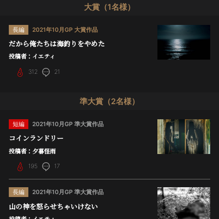
大賞（1名様）
長編
2021年10月GP 大賞作品
だから俺たちは海釣りをやめた
投稿者：イエティ
312
21
準大賞（2名様）
短編
2021年10月GP 準大賞作品
コインランドリー
投稿者：夕暮怪雨
195
17
長編
2021年10月GP 準大賞作品
山の神を怒らせちゃいけない
投稿者：イエティ