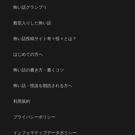
怖い話グランプリ
殿堂入りした怖い話
怖い話投稿サイト奇々怪々とは？
はじめての方へ
怖い話の書き方・書くコツ
怖い話・怪談を朗読される方へ
利用規約
プライバシーポリシー
インフォマティブデータポリシー