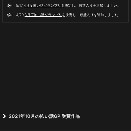
5/17
4月度怖い話グランプリ
を決定し、殿堂入りを追加しました。
4/20
3月度怖い話グランプリ
を決定し、殿堂入りを追加しました。
2021年10月の怖い話GP 受賞作品