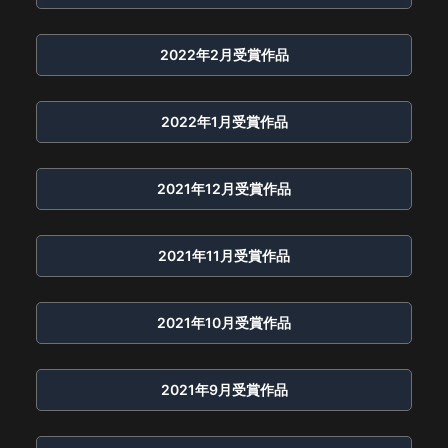
2022年2月受賞作品
2022年1月受賞作品
2021年12月受賞作品
2021年11月受賞作品
2021年10月受賞作品
2021年9月受賞作品