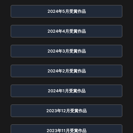
2024年5月受賞作品
2024年4月受賞作品
2024年3月受賞作品
2024年2月受賞作品
2024年1月受賞作品
2023年12月受賞作品
2023年11月受賞作品