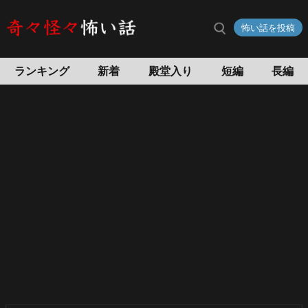
2025
怖い話を投稿
年
月
ランキング
新着
殿堂入り
短編
長編
受
賞
作
品
怖
い
話
投
稿
サ
イ
ト
奇々
怪々