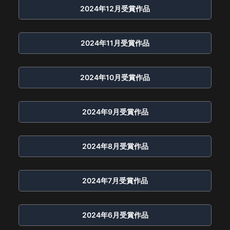
2024年12月受賞作品
2024年11月受賞作品
2024年10月受賞作品
2024年9月受賞作品
2024年8月受賞作品
2024年7月受賞作品
2024年6月受賞作品