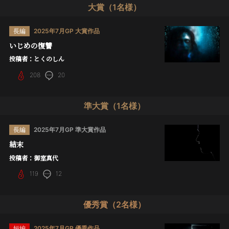
大賞（1名様）
長編
2025年7月GP 大賞作品
いじめの復讐
投稿者：とくのしん
208
20
準大賞（1名様）
長編
2025年7月GP 準大賞作品
結末
投稿者：御室真代
119
12
優秀賞（2名様）
短編
2025年7月GP 優秀作品