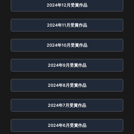
2024年12月受賞作品
2024年11月受賞作品
2024年10月受賞作品
2024年9月受賞作品
2024年8月受賞作品
2024年7月受賞作品
2024年6月受賞作品