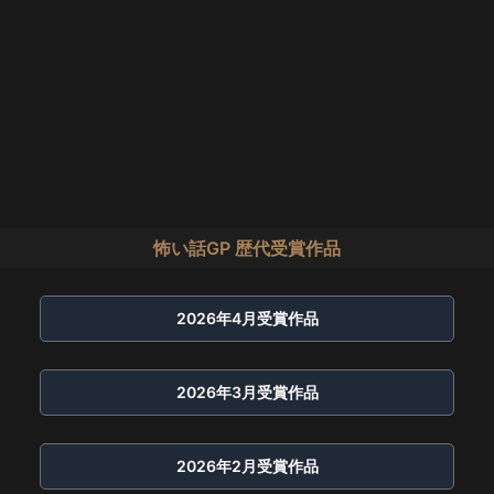
怖い話GP 歴代受賞作品
2026年4月受賞作品
2026年3月受賞作品
2026年2月受賞作品