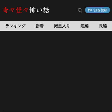
2025
怖い話を投稿
年
2
月
ランキング
新着
殿堂入り
短編
長編
受
賞
作
品
怖
い
話
投
稿
サ
イ
ト
奇々
怪々