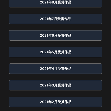
2021年8月受賞作品
2021年7月受賞作品
2021年6月受賞作品
2021年5月受賞作品
2021年4月受賞作品
2021年3月受賞作品
2021年2月受賞作品