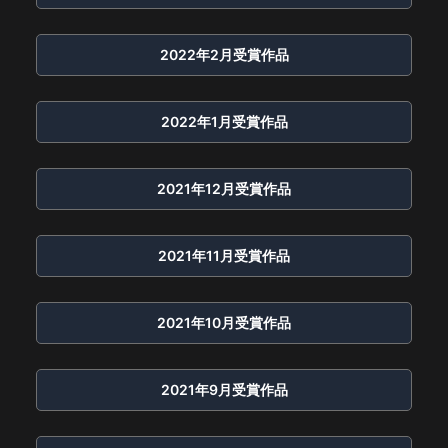
2022年2月受賞作品
2022年1月受賞作品
2021年12月受賞作品
2021年11月受賞作品
2021年10月受賞作品
2021年9月受賞作品