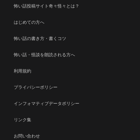
怖い話投稿サイト奇々怪々とは？
はじめての方へ
怖い話の書き方・書くコツ
怖い話・怪談を朗読される方へ
利用規約
プライバシーポリシー
インフォマティブデータポリシー
リンク集
お問い合わせ