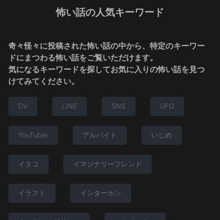
怖い話の人気キーワード
奇々怪々に投稿された怖い話の中から、特定のキーワー
ドにまつわる怖い話をご覧いただけます。
気になるキーワードを探してお気に入りの怖い話を見つ
けてみてください。
DV
LINE
SNS
UFO
YouTuber
アルバイト
いじめ
イタコ
イマジナリーフレンド
イラスト
インターホン