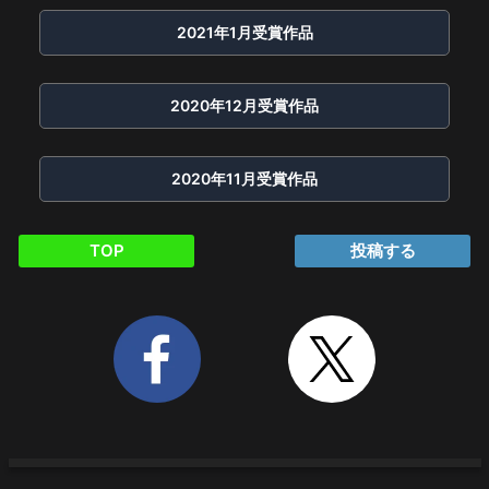
2021年1月受賞作品
2020年12月受賞作品
2020年11月受賞作品
TOP
投稿する